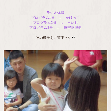
ラジオ体操
プログラム1番 → かけっこ
プログラム2番 → 玉いれ
プログラム3番 → 障害物競走
その様子をご覧下さい