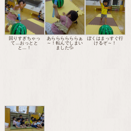
回りすぎちゃっ
あららららららぁ
ぼくはまっすぐ行
て…おっとと
～！転んでしまい
けるぞ～！
と…！
ました💦