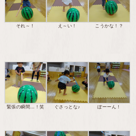
それ～！
え～い！
こうかな！？
緊張の瞬間…！笑
ぐさっとな♪
ぽーーん！