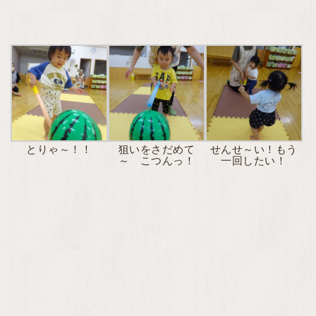
とりゃ～！！
狙いをさだめて
せんせ～い！もう
～ こつんっ！
一回したい！