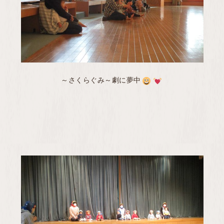
～さくらぐみ～劇に夢中