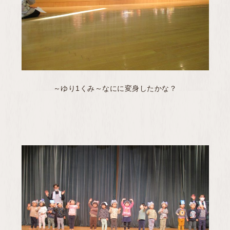
～ゆり1くみ～なにに変身したかな？