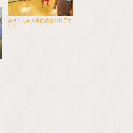
ゆり１くみの室内遊びの様子で
す！