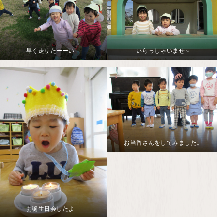
早く走りたーーい
いらっしゃいませ～
お当番さんをしてみました。
お誕生日会したよ