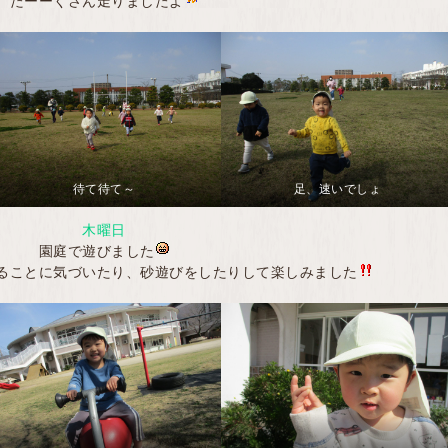
たーーくさん走りましたよ
待て待て～
足、速いでしょ
木曜日
園庭で遊びました
ることに気づいたり、砂遊びをしたりして楽しみました