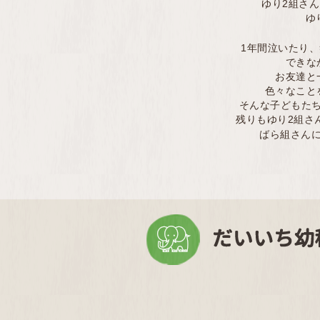
ゆり2組さ
ゆ
1年間泣いたり
できな
お友達と
色々なこと
そんな子どもた
残りもゆり2組さ
ばら組さん