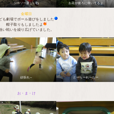
シーソー楽しいね
お花が後ろに咲いてるよ
金曜日
ども劇場でボール遊びをしました
帽子取りもしましたよ
熱い戦いを繰り広げていました。
頑張れ～
とーらーれーたー
お・ま・け