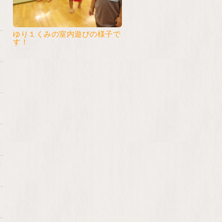
ゆり１くみの室内遊びの様子で
す！